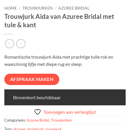
HOME
/
TROUWJURKEN
/
AZUREE BRIDAL
Trouwjurk Aida van Azuree Bridal met
tule & kant
Romantische trouwjurk Aida met prachtige tulle rok en
waanzinnig lijfje met diepe rug en sleep
AFSPRAAK MAKEN
Binnenkort beschikbaar
Toevoegen aan verlanglijst
Categorieën:
Azuree Bridal
,
Trouwjurken
Tags:
Azuree
,
bruidsjurk
,
trouwjurk