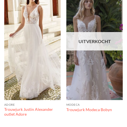
Toevoegen
Toevoegen
aan
aan
verlanglijst
verlanglijst
UITVERKOCHT
ADORE
MODECA
Trouwjurk Justin Alexander
Trouwjurk Modeca Bobyn
outlet Adore