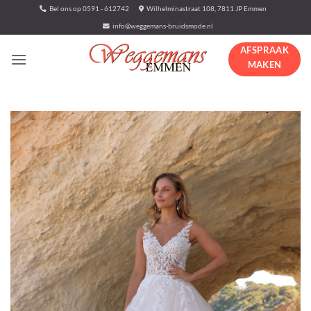
Ga
Bel ons op 0591 - 612742
Wilhelminastraat 108, 7811 JP Emmen
naar
info@weggemans-bruidsmode.nl
inhoud
AFSPRAAK
MAKEN