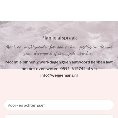
Plan je afspraak
Maak een vrijblijvende afspraak en kom gezellig in alle rust
jouw droomjurk of trouwpak uitzoeken.
Mocht je binnen 2 werkdagen geen antwoord hebben laat
het ons even weten: 0591-612742 of via
info@weggemans.nl