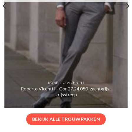
 VICENTTI
ROBERTO 
or 27.24.050-zachtgrijs-
Trouwpak Roberto Vic
sstreep
15.2
BEKIJK ALLE TROUWPAKKEN