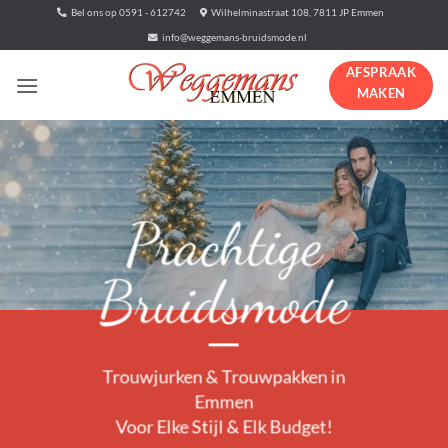
Ga
Bel ons op 0591 - 612742
Wilhelminastraat 108, 7811 JP Emmen
naar
info@weggemans-bruidsmode.nl
inhoud
AFSPRAAK
MAKEN
Prachtige
Bruidsmode
Trouwjurken & Trouwpakken in
Emmen
Voor Elke Stijl & Elk Budget!