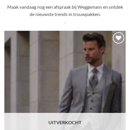
Maak vandaag nog een afspraak bij Weggemans en ontdek
de nieuwste trends in trouwpakken.
.
Toevoegen
aan
verlanglijst
ERKOCHT