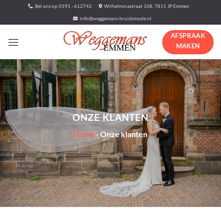
Ga
Bel ons op 0591 - 612742
Wilhelminastraat 108, 7811 JP Emmen
naar
info@weggemans-bruidsmode.nl
inhoud
AFSPRAAK
MAKEN
ONZE KLANTEN
Home
-
Onze klanten