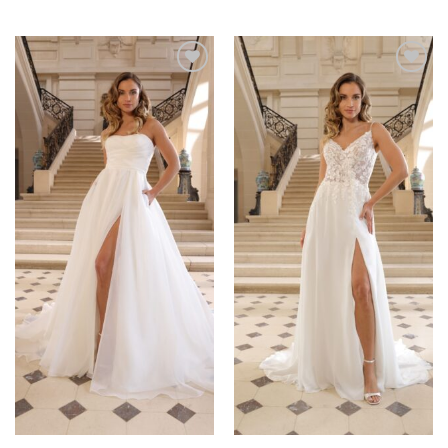
Toevoegen
Toevoegen
aan
aan
verlanglijst
verlanglijst