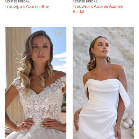
AZUREE BRIDAL
AZUREE BRIDAL
Trouwjurk Aubree Azuree
Trouwjurk Azuree Blue
Bridal
Toevoegen
Toevoegen
aan
aan
verlanglijst
verlanglijst