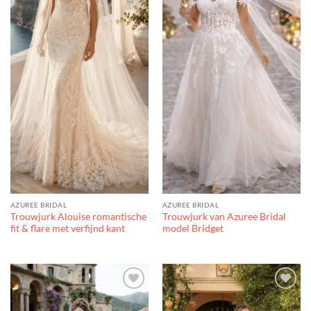
AZUREE BRIDAL
AZUREE BRIDAL
Trouwjurk Alouise romantische
Trouwjurk van Azuree Bridal
fit & flare met verfijnd kant
model Bridget
Toevoegen
Toevoegen
aan
aan