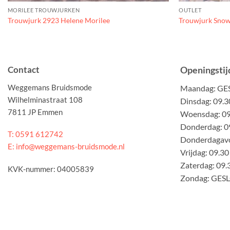
MORILEE TROUWJURKEN
OUTLET
Trouwjurk 2923 Helene Morilee
Trouwjurk Snow
Contact
Openingstij
Weggemans Bruidsmode
Maandag: G
Wilhelminastraat 108
Dinsdag: 09.3
7811 JP Emmen
Woensdag: 09.
Donderdag: 09
T: 0591 612742
Donderdagavo
E: info@weggemans-bruidsmode.nl
Vrijdag: 09.30
Zaterdag: 09.
KVK-nummer: 04005839
Zondag: GES