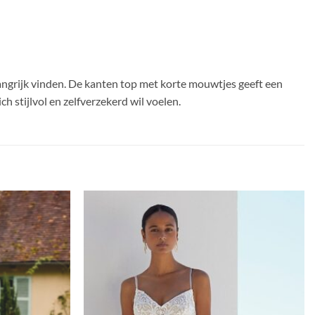
langrijk vinden. De kanten top met korte mouwtjes geeft een
ch stijlvol en zelfverzekerd wil voelen.
Toevoegen
Toevoegen
aan
aan
verlanglijst
verlanglijst