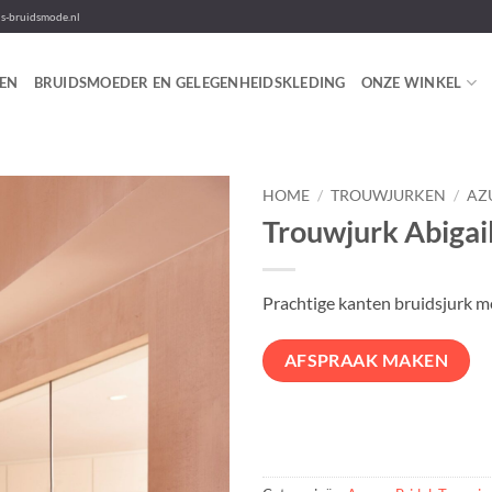
-bruidsmode.nl
EN
BRUIDSMOEDER EN GELEGENHEIDSKLEDING
ONZE WINKEL
HOME
/
TROUWJURKEN
/
AZ
Trouwjurk Abigai
Prachtige kanten bruidsjurk me
AFSPRAAK MAKEN