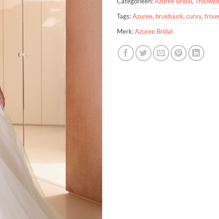
Categorieën:
Azuree Bridal
,
Trouwju
Tags:
Azuree
,
bruidsjurk
,
curvy
,
trou
Merk:
Azuree Bridal