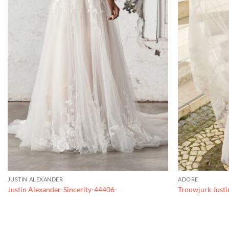
JUSTIN ALEXANDER
ADORE
Justin Alexander-Sincerity-44406-
Trouwjurk Justi