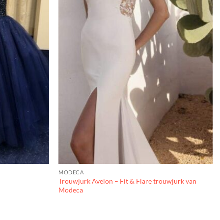
MODECA
Trouwjurk Avelon – Fit & Flare trouwjurk van
Modeca