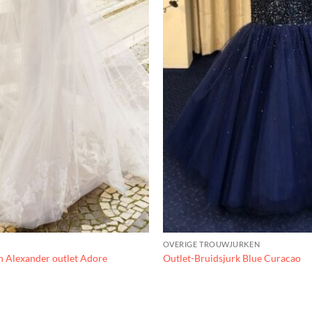
OVERIGE TROUWJURKEN
n Alexander outlet Adore
Outlet-Bruidsjurk Blue Curacao