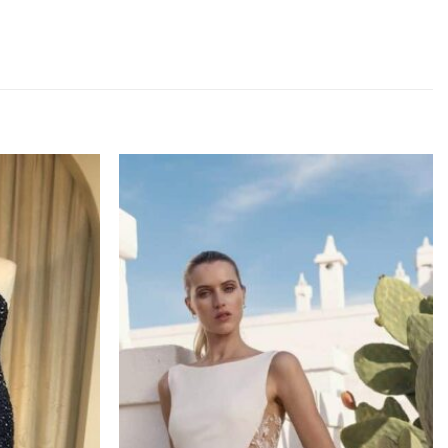
Toevoegen
Toevoegen
aan
aan
verlanglijst
verlanglijst