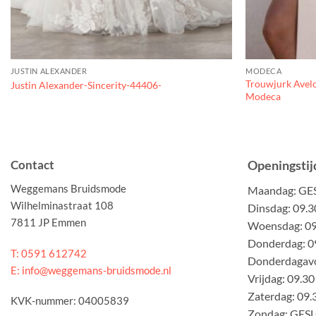
JUSTIN ALEXANDER
MODECA
Trouwjurk Avelo
Justin Alexander-Sincerity-44406-
Modeca
Contact
Openingstij
Weggemans Bruidsmode
Maandag: G
Wilhelminastraat 108
Dinsdag: 09.3
7811 JP Emmen
Woensdag: 09.
Donderdag: 09
T: 0591 612742
Donderdagavo
E: info@weggemans-bruidsmode.nl
Vrijdag: 09.30
Zaterdag: 09.
KVK-nummer: 04005839
Zondag: GES