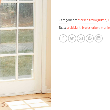
Categorieën:
Morilee trouwjurken
,
T
Tags:
bruidsjurk
,
bruidsjurken
,
morile