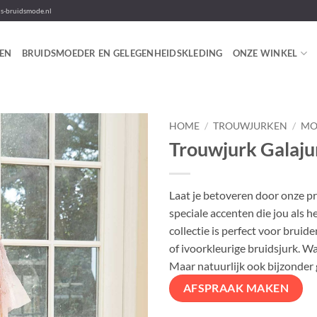
-bruidsmode.nl
EN
BRUIDSMOEDER EN GELEGENHEIDSKLEDING
ONZE WINKEL
HOME
/
TROUWJURKEN
/
MO
Trouwjurk Galaju
Laat je betoveren door onze pr
speciale accenten die jou als 
collectie is perfect voor bruide
of ivoorkleurige bruidsjurk. Wa
Maar natuurlijk ook bijzonder
AFSPRAAK MAKEN