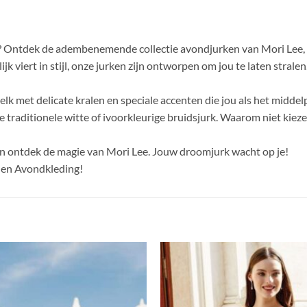
id? Ontdek de adembenemende collectie avondjurken van Mori Lee,
k viert in stijl, onze jurken zijn ontworpen om jou te laten stralen
k met delicate kralen en speciale accenten die jou als het middelp
e traditionele witte of ivoorkleurige bruidsjurk. Waarom niet kiezen
n ontdek de magie van Mori Lee. Jouw droomjurk wacht op je!
a en Avondkleding!
Toevoegen
aan
verlanglijst