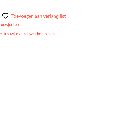
Toevoegen aan verlanglijst
rouwjurken
e
,
trouwjurk
,
trouwjurken
,
v hals