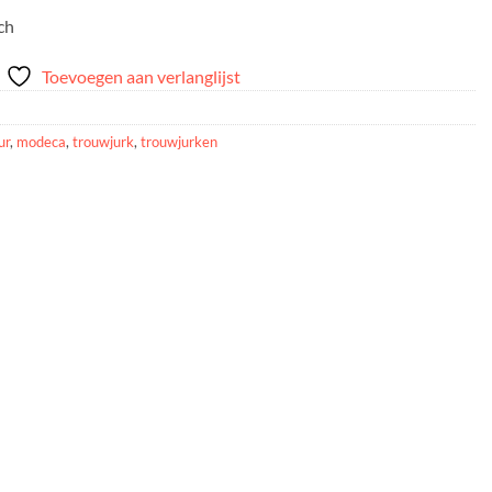
ch
Toevoegen aan verlanglijst
ur
,
modeca
,
trouwjurk
,
trouwjurken