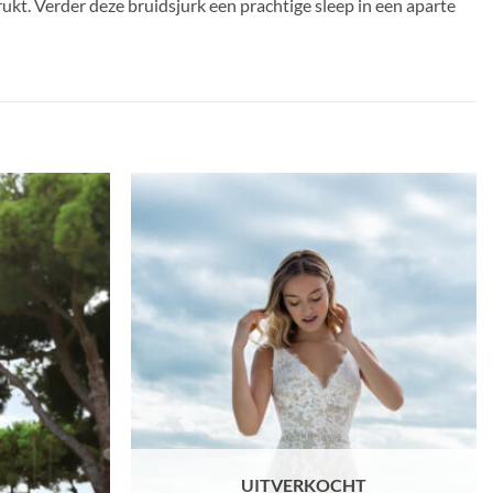
drukt. Verder deze bruidsjurk een prachtige sleep in een aparte
Toevoegen
Toevoegen
aan
aan
verlanglijst
verlanglijst
UITVERKOCHT