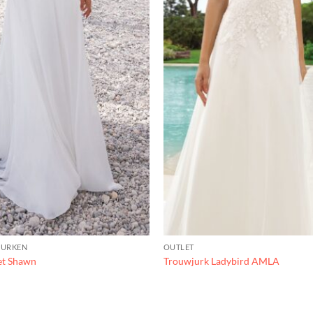
JURKEN
OUTLET
et Shawn
Trouwjurk Ladybird AMLA