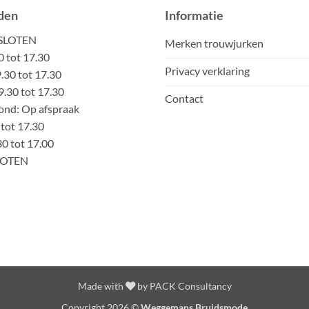
den
Informatie
ESLOTEN
Merken trouwjurken
0 tot 17.30
Privacy verklaring
30 tot 17.30
.30 tot 17.30
Contact
nd: Op afspraak
 tot 17.30
30 tot 17.00
LOTEN
Made with
by
PACK Consultancy
Copyright 2026 ©
Weggemans Bruidsmode