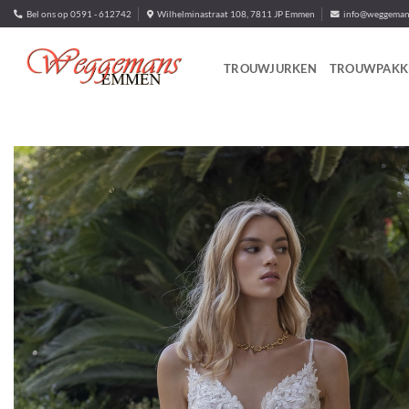
Ga
Bel ons op 0591 - 612742
Wilhelminastraat 108, 7811 JP Emmen
info@weggemans
naar
inhoud
TROUWJURKEN
TROUWPAKK