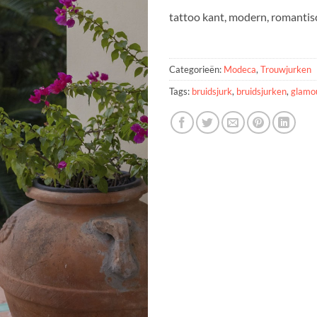
tattoo kant, modern, romantis
Categorieën:
Modeca
,
Trouwjurken
Tags:
bruidsjurk
,
bruidsjurken
,
glamo