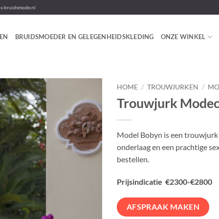
-bruidsmode.nl
EN
BRUIDSMOEDER EN GELEGENHEIDSKLEDING
ONZE WINKEL
HOME
/
TROUWJURKEN
/
MO
Trouwjurk Mode
Model Bobyn is een trouwjurk m
onderlaag en een prachtige sex
bestellen.
Prijsindicatie €2300-€2800
AFSPRAAK MAKEN