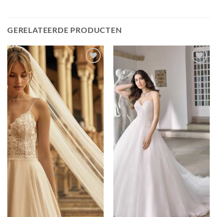
GERELATEERDE PRODUCTEN
Toevoegen
Toevoegen
aan
aan
verlanglijst
verlanglijst