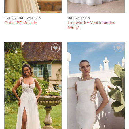
OVERIGE TROUWJURKEN
TROUWJURKEN
Trouwjurk – Veni Infantino
Outlet BE Melanie
69682
Toevoegen
Toevoegen
aan
aan
verlanglijst
verlanglijst