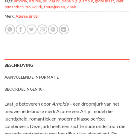
Tags:
arnolda
,
Azuree
,
bruidsjurk
,
diepe rug
,
glamour
,
grote maat
,
kant
,
romantisch
,
trouwjurk
,
trouwjurken
,
v hals
Merk:
Azuree Bridal
BESCHRIJVING
AANVULLENDE INFORMATIE
BEOORDELINGEN (0)
Laat je betoveren door
Arnolda
– een droomjurk van het
nieuwe nedelandse merk Azuree een A-lijn model die
luchtigheid, romantiek en moderne klasse perfect
combineert. Deze jurk heeft een zachte nude ondertoon die
prachtig contrasteert met het rijke witte bloemkant. De