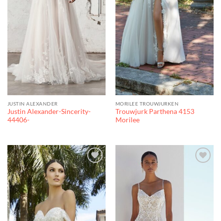
JUSTIN ALEXANDER
MORILEE TROUWJURKEN
Justin Alexander-Sincerity-
Trouwjurk Parthena 4153
44406-
Morilee
Toevoegen
Toevoegen
aan
aan
verlanglijst
verlanglijst