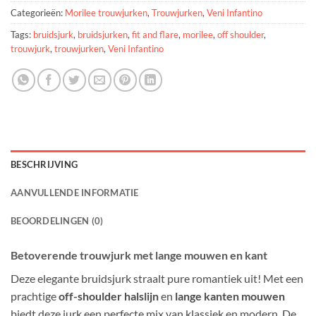
Categorieën:
Morilee trouwjurken
,
Trouwjurken
,
Veni Infantino
Tags:
bruidsjurk
,
bruidsjurken
,
fit and flare
,
morilee
,
off shoulder
,
trouwjurk
,
trouwjurken
,
Veni Infantino
BESCHRIJVING
AANVULLENDE INFORMATIE
BEOORDELINGEN (0)
Betoverende trouwjurk met lange mouwen en kant
Deze elegante bruidsjurk straalt pure romantiek uit! Met een
prachtige
off-shoulder halslijn
en
lange kanten mouwen
biedt deze jurk een perfecte mix van klassiek en modern. De