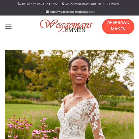
Ga
Bel ons op 0591 - 612742
Wilhelminastraat 108, 7811 JP Emmen
naar
info@weggemans-bruidsmode.nl
inhoud
AFSPRAAK
MAKEN