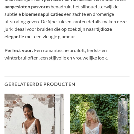
aangesloten pasvorm
benadrukt het silhouet, terwijl de
subtiele
bloemenapplicaties
een zachte en dromerige
uitstraling geven. De fijne tule en kanten details maken deze
jurk ideaal voor bruiden die op zoek zijn naar
tijdloze
elegantie
met een vleugje glamour.
Perfect voor:
Een romantische bruiloft, herfst- en
winterbruiloften, een stijlvolle en vrouwelijke look.
GERELATEERDE PRODUCTEN
Toevoegen
Toevoegen
aan
aan
verlanglijst
verlanglijst