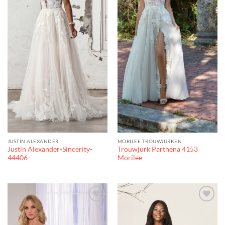
JUSTIN ALEXANDER
MORILEE TROUWJURKEN
Justin Alexander-Sincerity-
Trouwjurk Parthena 4153
44406-
Morilee
Toevoegen
Toevoegen
aan
aan
verlanglijst
verlanglijst