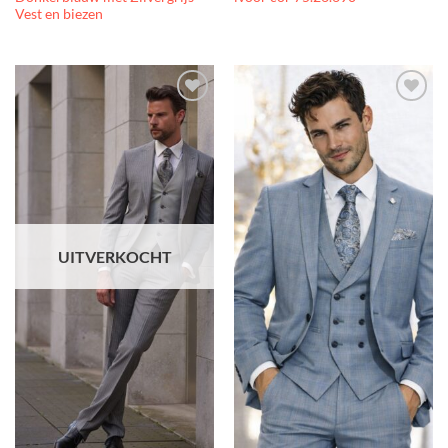
Vest en biezen
Toevoegen
Toevoegen
aan
aan
verlanglijst
verlanglijst
UITVERKOCHT