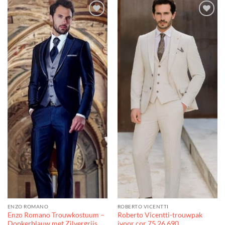
Toevoegen
Toevoegen
aan
aan
verlanglijst
verlanglijst
ENZO ROMANO
ROBERTO VICENTTI
Enzo Romano Trouwkostuum –
Roberto Vicentti-trouwpak
Donkerblauw met Zilvergrijs
ivoor cor 75.26.690