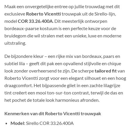
Maak een onvergetelijke entree op jullie trouwdag met dit
exclusieve
Roberto Vicentti
trouwpak uit de Sirello-lijn,
model
COR 33.26.400A
. Dit meesterlijk ontworpen
bordeaux-paarse kostuum is een perfecte keuze voor de
bruidegom die wil stralen met een unieke, luxe en moderne
uitstraling.
De bijzondere kleur – een rijke mix van bordeaux, paars en
subtiel lila – geeft dit pak een opvallend stijlvolle en chique
look zonder overheersend te zijn. De scherpe
tailored fit
van
Roberto Vicentti zorgt voor een elegant silhouet en een hoog
draagcomfort. Het bijpassende gilet in een zachte lilagrijze
tint creëert een mooi ton-sur-ton contrast, terwijl de das en
het pochet de totale look harmonieus afronden.
Kenmerken van dit Roberto Vicentti trouwpak
Model:
Sirello COR 33.26.400A