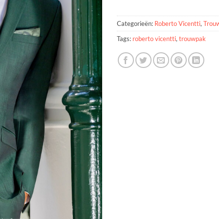
Categorieën:
Roberto Vicentti
,
Trou
Tags:
roberto vicentti
,
trouwpak