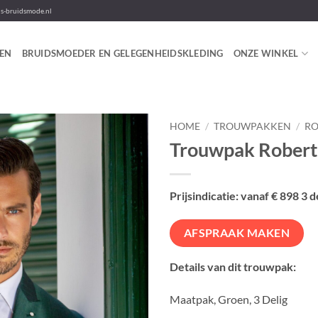
-bruidsmode.nl
EN
BRUIDSMOEDER EN GELEGENHEIDSKLEDING
ONZE WINKEL
HOME
/
TROUWPAKKEN
/
RO
Trouwpak Robert 
Prijsindicatie: vanaf € 898 3 d
AFSPRAAK MAKEN
Details van dit trouwpak:
Maatpak, Groen, 3 Delig