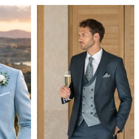
Toevoegen
Toevoegen
aan
aan
verlanglijst
verlanglijst