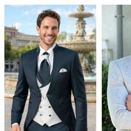
Toevoegen
aan
verlanglijst