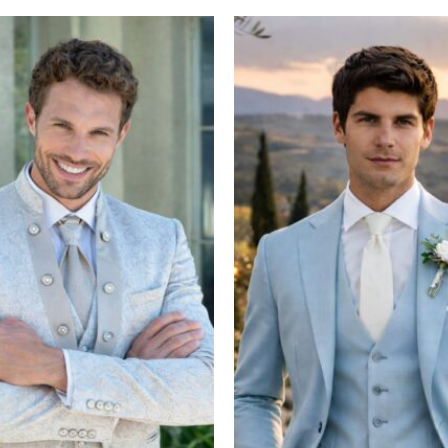
Toevoegen
aan
verlanglijst