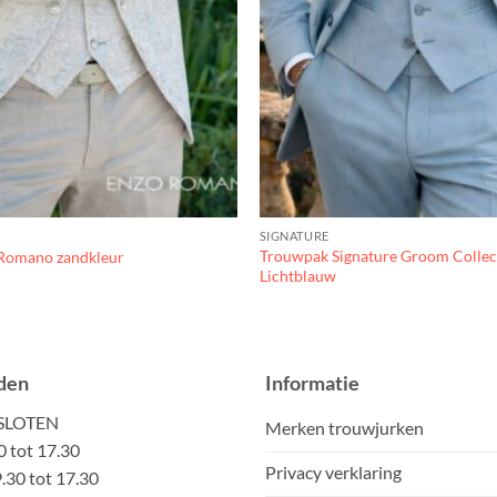
SIGNATURE
Trouwpak Signature Groom Collect
Romano zandkleur
Lichtblauw
den
Informatie
ESLOTEN
Merken trouwjurken
0 tot 17.30
Privacy verklaring
30 tot 17.30