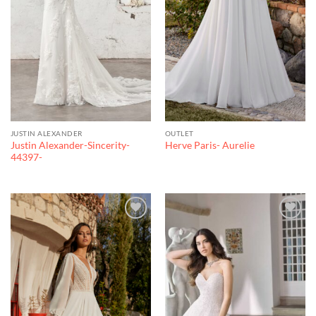
JUSTIN ALEXANDER
OUTLET
Justin Alexander-Sincerity-
Herve Paris- Aurelie
44397-
Toevoegen
Toevoegen
aan
aan
verlanglijst
verlanglijst