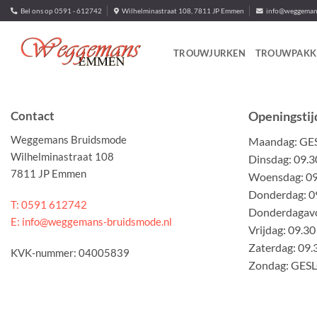
Ga
Bel ons op 0591 - 612742
Wilhelminastraat 108, 7811 JP Emmen
info@weggemans
naar
inhoud
TROUWJURKEN
TROUWPAKK
Contact
Openingstij
Weggemans Bruidsmode
Maandag: G
Wilhelminastraat 108
Dinsdag: 09.3
7811 JP Emmen
Woensdag: 09.
Donderdag: 09
T: 0591 612742
Donderdagavo
E: info@weggemans-bruidsmode.nl
Vrijdag: 09.30
Zaterdag: 09.
KVK-nummer: 04005839
Zondag: GES