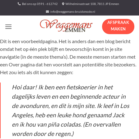
Ga
Bel ons op 0591 - 612742
Wilhelminastraat 108, 7811 JP Emmen
naar
info@weggemans-bruidsmode.nl
inhoud
AFSPRAAK
MAKEN
Dit is een voorbeeldpagina. Het is anders dan een blog bericht
omdat het op één plek blijft en tevoorschijn komt in je site
navigatie (in de meeste thema’s). De meeste mensen starten met
een Over pagina dat hen voorstelt aan potentiële site bezoekers.
Het zou iets als dit kunnen zeggen:
Hoi daar! Ik ben een fietskoerier in het
dagelijks leven en een beginnende acteur in
de avonduren, en dit is mijn site. Ik leef in Los
Angeles, heb een leuke hond genaamd Jack
en ik hou van piña coladas. (En overvallen
worden door de regen.)