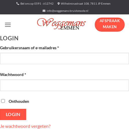
Ga
Bel ons op 0591 - 612742
Wilhelminastraat 108, 7811 JP Emmen
naar
info@weggemans-bruidsmode.nl
inhoud
AFSPRAAK
MAKEN
LOGIN
Vereist
Gebruikersnaam of e-mailadres
*
Vereist
Wachtwoord
*
Onthouden
LOGIN
Je wachtwoord vergeten?