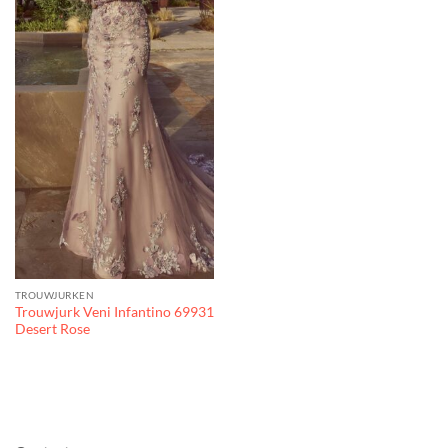
TROUWJURKEN
Trouwjurk Veni Infantino 69931
Desert Rose