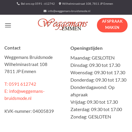
Ga
Bel ons op 0591 - 612742
Wilhelminastraat 108, 7811 JP Emmen
naar
info@weggemans-bruidsmode.nl
inhoud
AFSPRAAK
MAKEN
Contact
Openingstijden
Weggemans Bruidsmode
Maandag: GESLOTEN
Wilhelminastraat 108
Dinsdag: 09.30 tot 17.30
7811 JP Emmen
Woensdag: 09.30 tot 17.30
Donderdag: 09.30 tot 17.30
T: 0591 612742
Donderdagavond: Op
E: info@weggemans-
afspraak
bruidsmode.nl
Vrijdag: 09.30 tot 17.30
Zaterdag: 09.30 tot 17.00
KVK-nummer: 04005839
Zondag: GESLOTEN